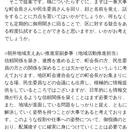
そこで提案です。職についたらすぐに、まずは一番大事
な町会長さんや民生委員さんを回り、顔と名前を覚え、話
をすることに力点を置いてはいかがでしょうか。何もなく
ても定期的に御用聞きに回ることで、区に対する疑念をあ
る程度払拭することができると思いますが、いかがお考え
でしょうか。
○朝井地域支えあい推進室副参事（地域活動推進担当）
信頼関係を築き、連携を進める上で、町会長の方、民生委
員の方との関係を深めることは欠かせないというふうに考
えております。地区町会連合会などの町会長がお集まりに
なる場、民生委員などの会議にも出席し、積極的に情報提
供をしているところではございますが、日常的にも情報交
換が行えるような信頼関係を築くことはまず必要であり、
また、地域が直面している問題をしっかりと捉え、ともに
解決していく姿勢を持つことが大事であると考えておりま
す。このような役割や仕事への姿勢について、御指摘のと
おり、配属後すぐに確実に身につけていくことは必要であ