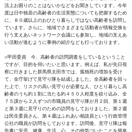
活上お困りのことはないかなどをお聞きしています。今年
度は日中独居の高齢者の生活実態についても把握するため
に、８０歳以上のおひとり暮らしではない高齢者を訪問し
ています。さらに、地域でさまざまな活動者が情報交換を
行う支えあいネットワーク会議にも参加し、地域の支えあ
い活動が進むように事例の紹介なども行っております。
○甲田委員 今、高齢者の訪問調査をしているということ
ですが、目的を伺いたいと思います。例えば、私が先日視
察に行きました群馬県太田市では、孤独死の増加を受け
て、全庁挙げて見守り隊を結成しました。全高齢者を回っ
た上で、リスクの高い見守りが必要な人、ひとり暮らし高
齢者のうち約１割に当たる約４５０人程度を絞り込み、全
７５課から２人ずつの市職員の見守り隊が月２回、第１週
と第３週に見守りのための訪問をしておりました。第２週
は民生委員さん、第４週はふれあい相談員という行政管理
公社の職員が訪問をしております。訪問後、見守り隊は報
告書に安否、健康、生活、心、その他気づいたことを簡単