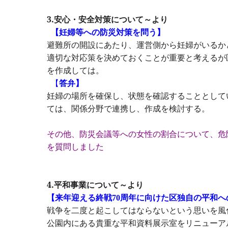
3.安心・安全対策について～より
【妊婦等への防災対策を問う】
避難所の開設にあたり、運営側から妊婦がいるか
適切な対応策を決めておくことが重要と考えるが
を作成しては。
答弁】
【
妊婦の場所を確保し、状態を確認することとして
ては、関係分野で連携し、作成を検討する。
その他、防災会議等への女性の割合について、危
を質問しました
4.平和事業について～より
【来年迎える終戦
周年に向けた区独自の平和へ
70
戦争を二度と起こしてはならないという思いを風
公園内にある貴重な平和資料展示室をリニューア