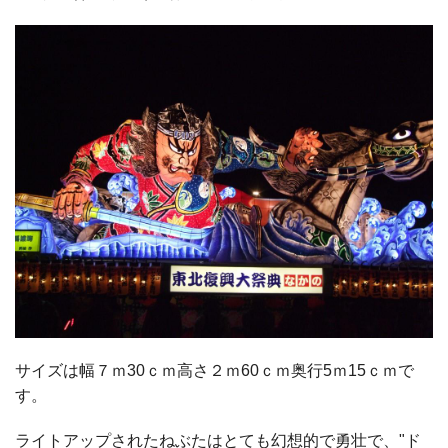
サイズは幅７ｍ30ｃｍ高さ２ｍ60ｃｍ奥行5ｍ15ｃｍで
す。
ライトアップされたねぶたはとても幻想的で勇壮で、"ド