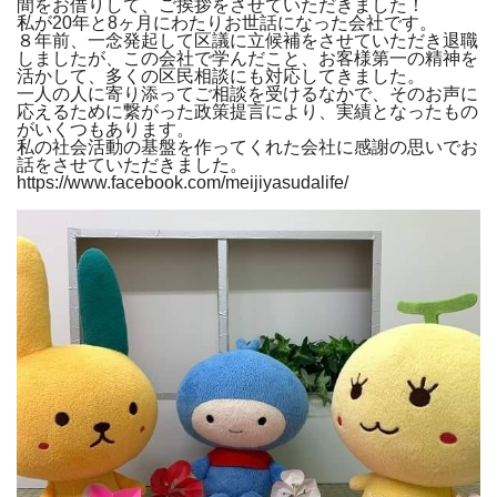
間をお借りして、ご挨拶をさせていただきました！
私が20年と8ヶ月にわたりお世話になった会社です。
８年前、一念発起して区議に立候補をさせていただき退職
しましたが、この会社で学んだこと、お客様第一の精神を
活かして、多くの区民相談にも対応してきました。
一人の人に寄り添ってご相談を受けるなかで、そのお声に
応えるために繋がった政策提言により、実績となったもの
がいくつもあります。
私の社会活動の基盤を作ってくれた会社に感謝の思いでお
話をさせていただきました。
https://www.facebook.com/meijiyasudalife/