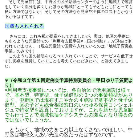
そして児童館には、中野区の区民活動センターのように地域力で運営
をしていく部分を多くしたほうが地域にとっても子どもたちにとっても
良い方法ではないか、そしてその方法なら児童館全体のコストもかなり
下がるはずです。
国費も入れられる
さらには、これも私が提案をしてきましたが、実は、他区の事例に
もあるような児童館での「利用者支援事業※（国の補助）」が現在は使
われていません。（現在児童館で国費を入れているのは「地域子育拠点
事業」のみです）
このような国の補助をなるべく入れていくことで、サービスを低下せ
ずに拠点を維持していくことも考えていただきたい、と訴えてきまし
た。
※（令和３年第１回定例会予算特別委員会・甲田ゆり子質問よ
り）
※利用者支援事業については、各自治体で活用施設は様々
で、基本型、特定型、母子保健型の３つの事業類型があり
ます。中野区では現在すこやかの４施設で基本型と母子保
健型、区の子ども総合相談窓口のいわゆる保育コンシェル
ジュで特定型を設置しておりますが、これを新たな児童館
でも行うことで地域包括ケアシステムの拠点となり得るの
ではないでしょうか。
ともかく、地域の力をこれ以上なくさないでほしい。中
野区は地域支えあい先進の区だったはずなのです。