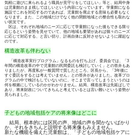
気軽に遊びに来られるよう職員が見守りをしてほしい」等と、結局中身
は児童館のまま残してほしいという内容になっています。学童館になる
施設でこれを対応するのであれば、児童館を廃止する意味も必要もなく
なります。また、この地域だけでなく他の閉館地域との整合性も取れな
い状況です。
区は、それぞれ地域のニーズに応じて学童館になった後もできる限り
応じるという姿勢を見せていて、他の地域も要望があれば個々のニーズ
に応じて対応する、と言い切り、計画自体に反対させないように躍起な
のです。
構造改革も伴わない
「構造改革実行プログラム」なるものを打ち上げ、委員会では、「3
年間の構造改革の中で児童館の民間委託も検討していく」との答弁もあ
り
ましたが、再度私が一般質問で質したところ、区長から、「3年後に
すぐ委託をするとは考えていません」との答弁がありました。改革プロ
グラムの中で検討もしていないのに、そこまで言ってしまうというのは
何を根拠にしているのかがわかりません。結局、構造改革は先延ばしで
あり、将来財政についてきちんと考えているとは言い難いという姿勢が
見られました。
子どもの地域包括ケアの将来像はどこに
結局、根本的には区民の声、地域の声を聞かないばかり
か、それをきちんと説明する将来像もみえません。
新たな機能を備えた児童館は、「子どもの地域包括ケアに