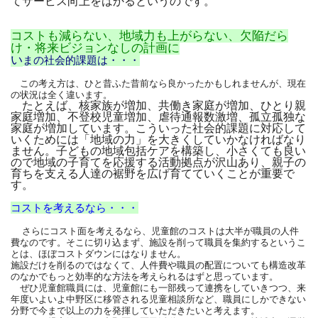
てサービス向上をはかるというのです。
コストも減らない、地域力も上がらない、欠陥だら
け・将来ビジョンなしの計画に
い
まの社会的課題は・・・
この考え方は、ひと昔ふた昔前なら良かったかもしれませんが、現在
の状況は全く違います。
たとえば、核家族が増加、共働き家庭が増加、ひとり親
家庭増加、不登校児童増加、虐待通報数激増、孤立孤独な
家庭が増加しています。こういった社会的課題に対応して
いくためには「地域の力」を大きくしていかなければなり
ません。子どもの地域包括ケアを構築し、小さくても良い
ので地域の子育てを応援する活動拠点が沢山あり、親子の
育ちを支える人達の裾野を広げ育てていくことが重要で
す。
コストを考えるなら・・・
さらにコスト面を考えるなら、児童館のコストは大半が職員の人件
費なのです。そこに切り込まず、施設を削って職員を集約するというこ
とは、ほぼコストダウンにはなりません。
施設だけを削るのではなくて、人件費や職員の配置についても構造改革
のなかでもっと効率的な方法を考えられるはずと思っています。
ぜひ児童館職員には、児童館にも一部残って連携をしていきつつ、来
年度いよいよ中野区に移管される児童相談所など、職員にしかできない
分野で今まで以上の力を発揮していただきたいと考えます。