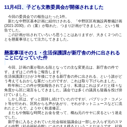
11月4日、子ども文教委員会が開催されました
今回の委員会での報告はたった1件。
新たな中野区基本計画に紐付けされる、「中野区区有施設再整備計画
(2021-2030)」の（案）が取れた、つまり計画ができました、という報
告でした。
この計画が出されていろいろ思うことはありますが、大きく２つのこ
とを懸案事項として注力してきました。
懸案事項その１・生活保護課が新庁舎の外に出される
ことになっていた件
今回、計画の案が取れる段となっての主な変更点は、新庁舎の件で
す。まずはこの件をご報告します。
生活保護課だけが３年後にできる新庁舎の外に出される、という誰がど
う考えてもおかしな案だったのですが、これは取り下げられました。
昨年秋にこの件が突如報告されてより、私達はこれはダメだと様々な
角度から区に箴言をしてきました。議会では多くの議員も疑義を投げ掛
けていました。
しかし区は、ずっと固持し続けていたのですが、パブリック・コメン
ト等が行われ、区民からも声があがり、それがネットニュースなどに流
れたところで、ようやく軌道修正。
またもや無駄な時間とお金を使って、概ね元のサヤに戻るという迷走
でした。
新庁舎に入るとされていた社会福祉協議会は一部しか入らず元のスマ
イル中野（社会福祉会館）にそのまま残るということだそうです。社協