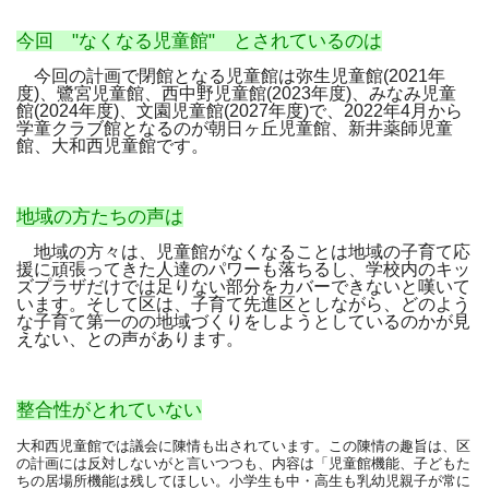
今回 "なくなる児童館" とされているのは
今回の計画で閉館となる児童館は弥生児童館(2021年
度)、鷺宮児童館、西中野児童館(2023年度)、みなみ児童
館(2024年度)、文園児童館(2027年度)で、2022年4月から
学童クラブ館となるのが朝日ヶ丘児童館、新井薬師児童
館、大和西児童館です。
地域の方たちの声は
地域の方々は、児童館がなくなることは地域の子育て応
援に頑張ってきた人達のパワーも落ちるし、学校内のキッ
ズプラザだけでは足りない部分をカバーできないと嘆いて
います。そして区は、子育て先進区としながら、どのよう
な子育て第一のの地域づくりをしようとしているのかが見
えない、との声があります。
整合性がとれていない
大和西児童館では議会に陳情も出されています。この陳情の趣旨は、区
の計画には反対しないがと言いつつも、内容は「児童館機能、子どもた
ちの居場所機能は残してほしい。小学生も中・高生も乳幼児親子が常に