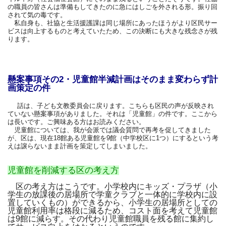
の職員の皆さんは準備もしてきたのに急にはしごを外される形。振り回
されて気の毒です。
私自身も、社協と生活援護課は同じ場所にあったほうがより区民サー
ビスは向上するものと考えていたため、この決断にも大きな残念さが残
ります。
懸案事項その2・児童館半減計画はそのまま変わらず計
画策定の件
話は、子ども文教委員会に戻ります。こちらも区民の声が反映され
ていない懸案事項がありました。それは「児童館」の件です。ここから
は長いです。ご興味ある方はお読みください。
児童館については、我が会派では議会質問で再考を促してきました
が、区は、現在18館ある児童館を9館（中学校区に1つ）にするという考
えは譲らないまま計画を策定してしまいました。
児童館を削減する区の考え方
区の考え方はこうです。小学校内にキッズ・プラザ（小
学生の放課後の居場所で学童クラブと一体的に学校内に設
置していくもの）ができるから、小学生の居場所としての
児童館利用率は格段に減るため、コスト面を考えて児童館
は9館に減らす。その代わり児童館職員を残る館に集約し