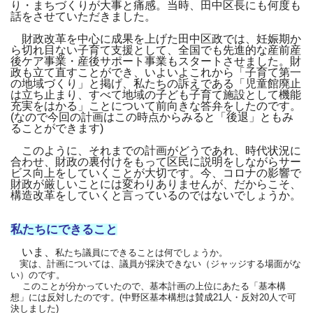
り・まちづくりが大事と痛感。当時、田中区長にも何度も
話をさせていただきました。
財政改革を中心に成果を上げた田中区政では、妊娠期か
ら切れ目ない子育て支援として、全国でも先進的な産前産
後ケア事業・産後サポート事業もスタートさせました。財
政も立て直すことができ、いよいよこれから「子育て第一
の地域づくり」と掲げ、私たちの訴えである「児童館廃止
は立ち止まり、すべて地域の子ども子育て施設として機能
充実をはかる」ことについて前向きな答弁をしたのです。
(なので今回の計画はこの時点からみると「後退」ともみ
ることができます)
このように、それまでの計画がどうであれ、時代状況に
合わせ、財政の裏付けをもって区民に説明をしながらサー
ビス向上をしていくことが大切です。今、コロナの影響で
財政が厳しいことには変わりありませんが、だからこそ、
構造改革をしていくと言っているのではないでしょうか。
私たちにできること
いま、
私たち議員にできることは何でしょうか。
実は、計画については、議員が採決できない（ジャッジする場面がな
い）のです。
このことが分かっていたので、基本計画の上位にあたる「基本構
想」には反対したのです。(中野区基本構想は賛成21人・反対20人で可
決しました)