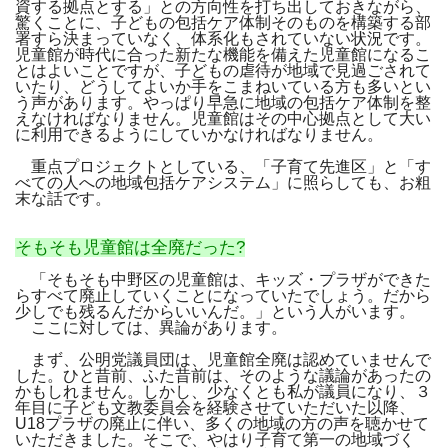
資する拠点とする」との方向性を打ち出しておきながら、
驚くことに、子どもの包括ケア体制そのものを構築する部
署すら決まっていなく、体系化もされていない状況です。
児童館が時代に合った新たな機能を備えた児童館になるこ
とはよいことですが、子どもの虐待が地域で見過ごされて
いたり、どうしてよいか手をこまねいている方も多いとい
う声があります。やっぱり早急に地域の包括ケア体制を整
えなければなりません。児童館はその中心拠点として大い
に利用できるようにしていかなければなりません。
重点プロジェクトとしている、「子育て先進区」と「す
べての人への地域包括ケアシステム」に照らしても、お粗
末な話です。
そもそも児童館は全廃だった?
「そもそも中野区の児童館は、キッズ・プラザができた
らすべて廃止していくことになっていたでしょう。だから
少しでも残るんだからいいんだ。」という人がいます。
ここに対しては、異論があります。
まず、公明党議員団は、児童館全廃は認めていませんで
した。ひと昔前、ふた昔前は、そのような議論があったの
かもしれません。しかし、少なくとも私が議員になり、３
年目に子ども文教委員会を経験させていただいた以降、
U18プラザの廃止に伴い、多くの地域の方の声を聴かせて
いただきました。そこで、やはり子育て第一の地域づく