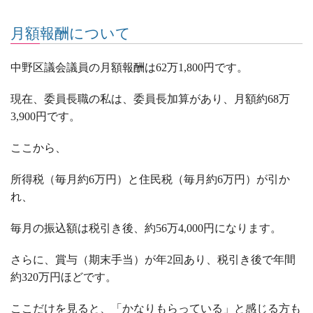
月額報酬について
中野区議会議員の月額報酬は
62
万
1,800
円です。
現在、委員長職の私は、委員長加算があり、月額約
68
万
3,900
円です。
ここから、
所得税（毎月約
6
万円）と住民税（毎月約
6
万円）が引か
れ、
毎月の振込額は税引き後、約
56
万
4,000
円になります。
さらに、賞与（期末手当）が年
2
回あり、税引き後で年間
約
320
万円ほどです。
ここだけを見ると、「かなりもらっている」と感じる方も